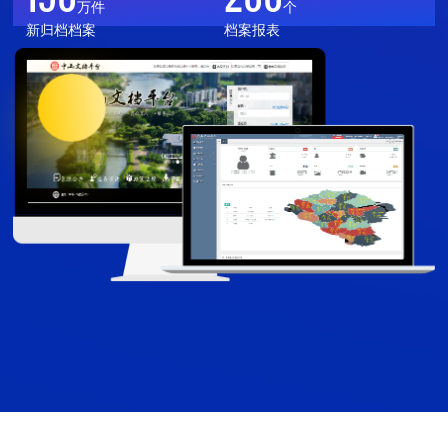
电子证照自动用证
完全实现免证办
万件
个
+份
+份
上线部门
开通账号
新归档档案
档案报表
办理公文
日处理公文
4898
160
部
万宗
入库法规
全省累计办案