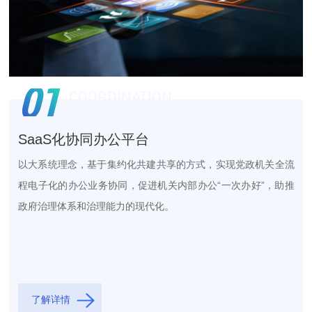
04
05
02
01
CLOUD ARCHIVE INTEGRATION 
MCUBEPLATFORM
ADMINISTRATIVE LAW 

COORDINATION

03
PLATFORM
ENFORCEMENT PLATFORM
INTERNET PLUS GOVERNMENT 
WORK PLATFORM
SERVICE PLATFORM
SaaS化协同办公平台
以大系统理念，基于集约化共建共享的方式，实现党政机关全流
程电子化的办公业务协同，促进机关内部办公“一次办好”，助推
政府治理体系和治理能力的现代化。
集约化
SaaS化
协同化
平台化
标准化
移动化
低代码易开发
高性能高可用
易扩展更稳定
一网通办
一窗办理
最多跑一次
了解详情
文档一体化
馆室一体化
区域一体化