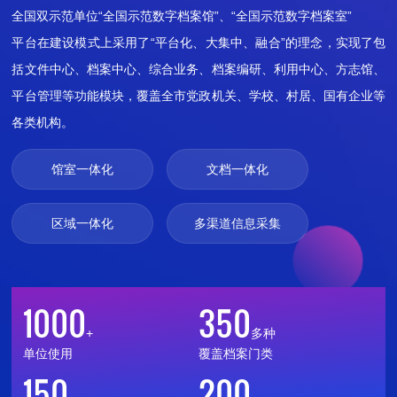
韶关OA从2019年12月份上线以来，截至2021年11月，已在全市
为落实上海市委、市政府关于法治政府、数字政府建设的相关工作要
广东省一体化行政执法平台实现省、市、县（市、区）、乡镇（街
集线上线下统一申办、公共审批、效能监督、电子文件归档（试
全国双示范单位“全国示范数字档案馆”、“全国示范数字档案室”

5000多家单位上线使用，注册用户超过6万人，累计办理公文170多
求，上海市构建覆盖市、区、街镇三级的统一综合执法系统，推动执
道）四级行政执法主体的执法程序网上流转、执法信息自动采集、执
点）、标准规范对接于一体的综合业务申办受理平台，助力广东省
平台在建设模式上采用了“平台化、大集中、融合”的理念，实现了包
万份，打通镇村协同办公“最后一公里”，初步形成省市县镇（街）村
法智能化、数字化、协同化，实现对执法行为的全程动态监管。
法活动网上监督和执法情况网上查询，着力提高行政执法网络化、智
2018年、2019年连续两年荣获全国”省级政府网上政务服务能力”第
括文件中心、档案中心、综合业务、档案编研、利用中心、方志馆、
（居）五级横纵联通、全域覆盖的公文交换体系，大幅提升办文办公
能化水平，推动严格规范公正文明执法。列入历年广东省委全面深化
一名。
平台管理等功能模块，覆盖全市党政机关、学校、村居、国有企业等
效率。
改革任务和全面依法治省工作要点，也是数字政府改革的重点项目。
各类机构。
772
2.5
统一办理入口
多层级业务联动办理
2022年入选中央依法治国办关于法治政府建设实地督察发现的典型
个
万个
功能融合汇聚
馆室一体化
业务协同联动
文档一体化
案例之一，并予以通报。
上线部门
开通账号
无纸化全流程审批
最多跑一次
2328
84
科技赋能
智慧执法
标准规范统一
区域一体化
多渠道信息采集
移动指尖办理
部
万宗
入库法律法规
互联互通
1376
27
5千
1000
个
6万
350
个
事项落地
省直部门使用
+家
+
+个
多种
63
574
单位使用
覆盖档案门类
单位使用
注册用户
4400
15
150
%事项
200
事项
170万
1.5万
多个
万个