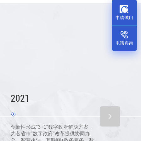
申请试用
电话咨询
2021
2
创新性形成"3+1"数字政府解决方案，
服
为各省市"数字政府"改革提供协同办
行
公、智慧执法、互联网+政务服务、数